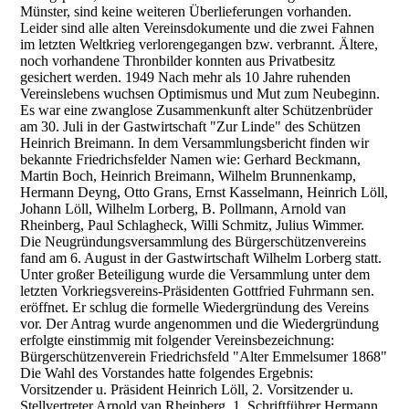
Münster, sind keine weiteren Überlieferungen vorhanden.
Leider sind alle alten Vereinsdokumente und die zwei Fahnen
im letzten Weltkrieg verlorengegangen bzw. verbrannt. Ältere,
noch vorhandene Thronbilder konnten aus Privatbesitz
gesichert werden. 1949 Nach mehr als 10 Jahre ruhenden
Vereinslebens wuchsen Optimismus und Mut zum Neubeginn.
Es war eine zwanglose Zusammenkunft alter Schützenbrüder
am 30. Juli in der Gastwirtschaft "Zur Linde" des Schützen
Heinrich Breimann. In dem Versammlungsbericht finden wir
bekannte Friedrichsfelder Namen wie: Gerhard Beckmann,
Martin Boch, Heinrich Breimann, Wilhelm Brunnenkamp,
Hermann Deyng, Otto Grans, Ernst Kasselmann, Heinrich Löll,
Johann Löll, Wilhelm Lorberg, B. Pollmann, Arnold van
Rheinberg, Paul Schlagheck, Willi Schmitz, Julius Wimmer.
Die Neugründungsversammlung des Bürgerschützenvereins
fand am 6. August in der Gastwirtschaft Wilhelm Lorberg statt.
Unter großer Beteiligung wurde die Versammlung unter dem
letzten Vorkriegsvereins-Präsidenten Gottfried Fuhrmann sen.
eröffnet. Er schlug die formelle Wiedergründung des Vereins
vor. Der Antrag wurde angenommen und die Wiedergründung
erfolgte einstimmig mit folgender Vereinsbezeichnung:
Bürgerschützenverein Friedrichsfeld "Alter Emmelsumer 1868"
Die Wahl des Vorstandes hatte folgendes Ergebnis:
Vorsitzender u. Präsident Heinrich Löll, 2. Vorsitzender u.
Stellvertreter Arnold van Rheinberg, 1. Schriftführer Hermann