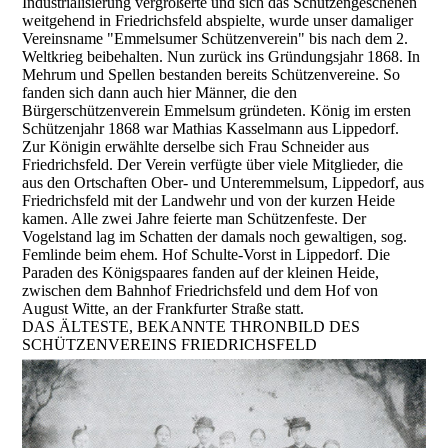
Industrialisierung vergrößerte und sich das Schützengeschehen
weitgehend in Friedrichsfeld abspielte, wurde unser damaliger
Vereinsname "Emmelsumer Schützenverein" bis nach dem 2.
Weltkrieg beibehalten. Nun zurück ins Gründungsjahr 1868. In
Mehrum und Spellen bestanden bereits Schützenvereine. So
fanden sich dann auch hier Männer, die den
Bürgerschützenverein Emmelsum gründeten. König im ersten
Schützenjahr 1868 war Mathias Kasselmann aus Lippedorf.
Zur Königin erwählte derselbe sich Frau Schneider aus
Friedrichsfeld. Der Verein verfügte über viele Mitglieder, die
aus den Ortschaften Ober- und Unteremmelsum, Lippedorf, aus
Friedrichsfeld mit der Landwehr und von der kurzen Heide
kamen. Alle zwei Jahre feierte man Schützenfeste. Der
Vogelstand lag im Schatten der damals noch gewaltigen, sog.
Femlinde beim ehem. Hof Schulte-Vorst in Lippedorf. Die
Paraden des Königspaares fanden auf der kleinen Heide,
zwischen dem Bahnhof Friedrichsfeld und dem Hof von
August Witte, an der Frankfurter Straße statt.
DAS ÄLTESTE, BEKANNTE THRONBILD DES
SCHÜTZENVEREINS FRIEDRICHSFELD