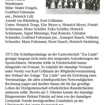
Wardemann
Mitte: Walter Fengels,
Gottfried Fuhrmann
sen., Heinrich Löll,
Arnold van Rheinberg, Karl Göllmann
Unten: Heinrich Tengs, Else Meyer u. Heinrich Meyer, Friedel
Schürmann, Heinz Schüller, Erika Schüller, Heinrich
Schürmann, Sigrid Mönnings, Paul Reincke, Christine
Schneider, Gottfried Fuhrmann jun., Annegret Stauch, Wilhelm
Schneider, Maria Fuhrmann, Horst Stauch, Heinrich Steinbring.
1973 Die Schießsportanlage an der Gastwirtschaft "Zur Linde"
genügte langsam nicht mehr den steigenden Anforderungen der
Sportschützen. Weiterhin fehlte in Friedrichsfeld immer
dringender ein Festsaal. So empfahl der damalige Vorstand
unter Vorsitz von Karl Göllmann der Mitgliederversammlung
den Verkauf der Anlage "Zur Linde" und die Errichtung einer
Vereinsanlage, die allen schießsportlichen Notwendigkeiten
Rechnung tragen und darüber hinaus die für das gesellige
Leben der Dorfgemeinschaft erforderlichen Räumlichkeiten
umfassen sollte. Bereits am 5. Oktober konnte der damalige
Bürgermeister Helmut Pakulat auf dem von der damaligen
Gemeinde Voerde bereitgestellten Grundstück an der
Ullrichstraße den ersten Spatenstich tun.