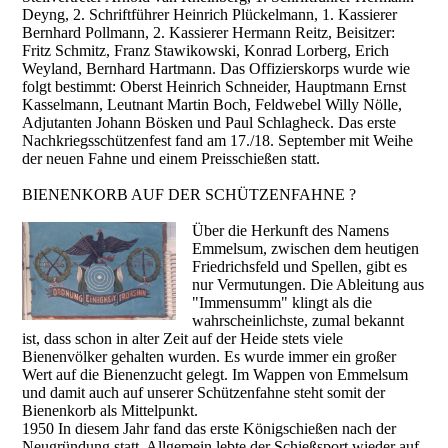
Deyng, 2. Schriftführer Heinrich Plückelmann, 1. Kassierer
Bernhard Pollmann, 2. Kassierer Hermann Reitz, Beisitzer:
Fritz Schmitz, Franz Stawikowski, Konrad Lorberg, Erich
Weyland, Bernhard Hartmann. Das Offizierskorps wurde wie
folgt bestimmt: Oberst Heinrich Schneider, Hauptmann Ernst
Kasselmann, Leutnant Martin Boch, Feldwebel Willy Nölle,
Adjutanten Johann Bösken und Paul Schlagheck. Das erste
Nachkriegsschützenfest fand am 17./18. September mit Weihe
der neuen Fahne und einem Preisschießen statt.
BIENENKORB AUF DER SCHÜTZENFAHNE ?
Über die Herkunft des Namens
Emmelsum, zwischen dem heutigen
Friedrichsfeld und Spellen, gibt es
nur Vermutungen. Die Ableitung aus
"Immensumm" klingt als die
wahrscheinlichste, zumal bekannt
ist, dass schon in alter Zeit auf der Heide stets viele
Bienenvölker gehalten wurden. Es wurde immer ein großer
Wert auf die Bienenzucht gelegt. Im Wappen von Emmelsum
und damit auch auf unserer Schützenfahne steht somit der
Bienenkorb als Mittelpunkt.
1950 In diesem Jahr fand das erste Königschießen nach der
Neugründung statt. Allgemein lebte der Schießsport wieder auf,